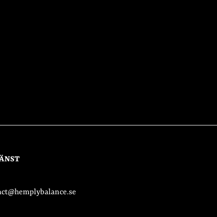
ÄNST
act@hemplybalance.se