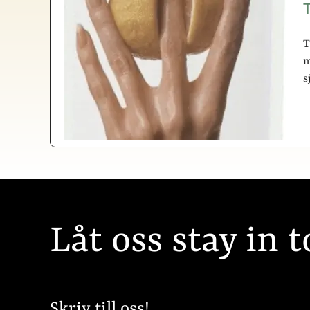
T
T
m
s
Låt oss stay in 
Skriv till oss!