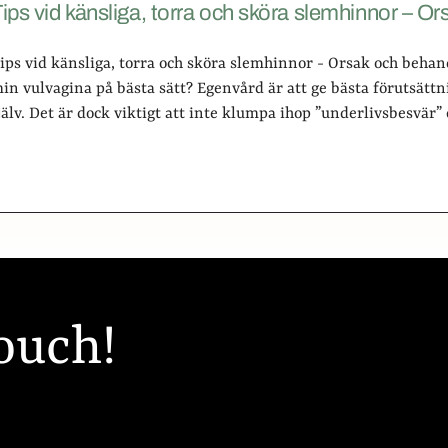
ips vid känsliga, torra och sköra slemhinnor – O
ips vid känsliga, torra och sköra slemhinnor - Orsak och behand
in vulvagina på bästa sätt? Egenvård är att ge bästa förutsättni
jälv. Det är dock viktigt att inte klumpa ihop ”underlivsbesvä
touch!