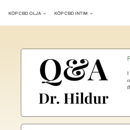
Fortsätt
till
KÖP CBD OLJA
KÖP CBD INTIM
innehållet
F
I
c
f